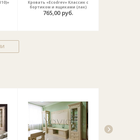
110)»
Кровать «Ecodrev» Классик с
Явид «С
бортиком и ящиками (лак)
765,00 руб.
ЛИ