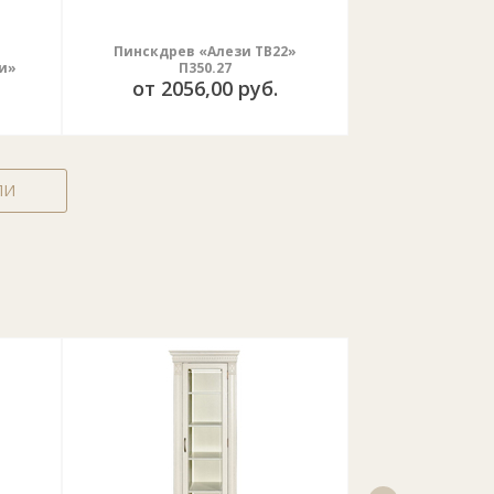
Пинскдрев «Алези ТВ22»
Тимбер «Класс
и»
П350.27
белого
от 2056,00 руб.
от 1280
ЛИ