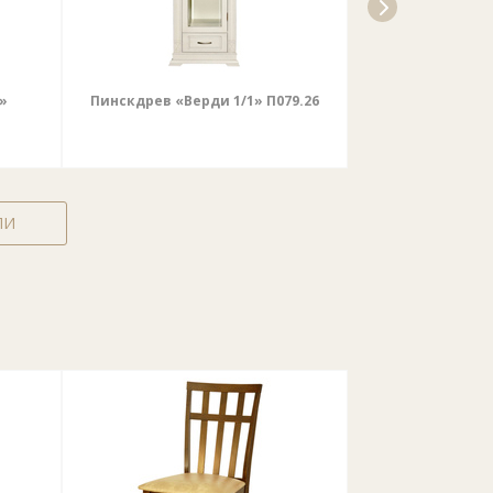
»
Пинскдрев «Верди 1/1» П079.26
Пинскдрев
П196
ЛИ