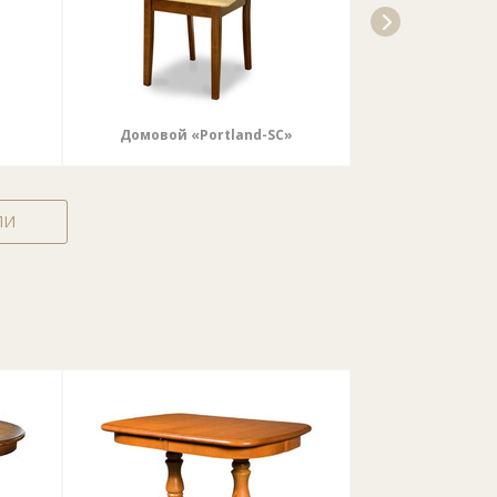
Домовой «Portland-SC»
Домовой
ЛИ