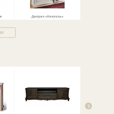
я
Диприз «Неаполь»
Явид «Сов
ЛИ