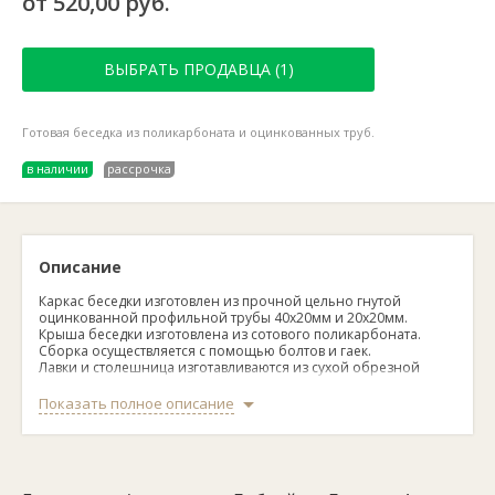
от 520,00 руб.
ВЫБРАТЬ ПРОДАВЦА (1)
Готовая беседка из поликарбоната и оцинкованных труб.
в наличии
рассрочка
Описание
Каркас беседки изготовлен из прочной цельно гнутой
оцинкованной профильной трубы 40х20мм и 20х20мм.
Крыша беседки изготовлена из сотового поликарбоната.
Сборка осуществляется с помощью болтов и гаек.
Лавки и столешница изготавливаются из сухой обрезной
доски.
В комплектацию входит: металлические детали каркаса,
Показать полное описание
стяжки, болты, гайки, саморезы, поликарбонат.
Размер: длина — от 2 до 4 м, ширина — 2,43 м, высота — 2,02
м, ширина по основанию — 1,73 м.
Цвет: зеленый, бирюзовый, бронза, гранат, желтый, зеленый,
красный, оранжевый, прозрачный, тонированный, синий.