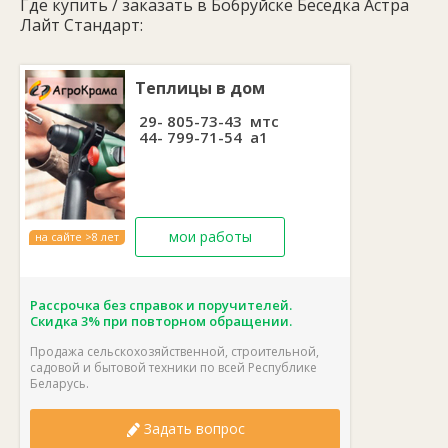
Где купить / заказать в Бобруйске Беседка Астра
2 метра за: 399.00 руб.
Лайт Стандарт:
3 метра за: 551.00 руб.
4 метра за: 753.00 руб.
Теплицы в дом
29- 805-73-43 мтс
44- 799-71-54 а1
мои работы
на сайте >8 лет
Рассрочка без справок и поручителей.
Скидка 3% при повторном обращении.
Продажа сельскохозяйственной, строительной,
садовой и бытовой техники по всей Республике
Беларусь.
Задать вопрос