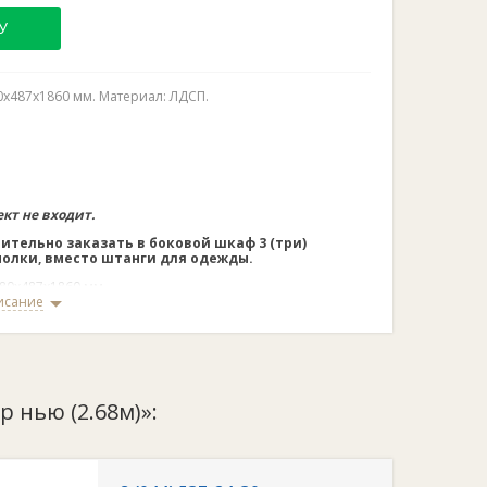
У
0х487х1860 мм. Материал: ЛДСП.
ект не входит.
ительно заказать в боковой шкаф 3 (три)
олки, вместо штанги для одежды.
80х487х1860 мм.
исание
а 133 см высота 100 см.
ение:
анкор ясень светлый/ белый.
р нью (2.68м)»: