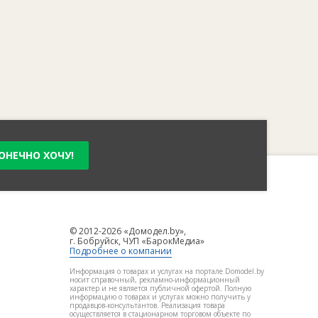
ОНЕЧНО ХОЧУ!
© 2012-2026 «Домодел.by»,
г. Бобруйск, ЧУП «БарокМедиа»
Подробнее о компании
Информация о товарах и услугах на портале Domodel.by
носит справочный, рекламно-информационный
характер и не является публичной офертой. Полную
информацию о товарах и услугах можно получить у
продавцов-консультантов. Реализация товара
осуществляется в стационарном торговом объекте по