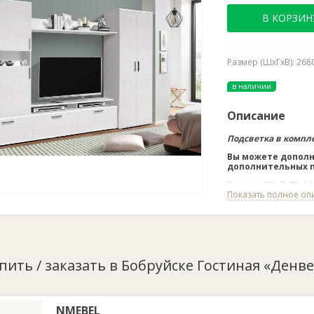
В КОРЗИН
Размер (ШхГхВ): 268
в наличии
Описание
Подсветка в компл
Вы можете дополн
дополнительных п
Размер (ШхГхВ):
26
Показать полное оп
Ниша под ТВ:
ширин
Цветовое исполн
Материал
: ЛДСП.
упить / заказать в Бобруйске Гостиная «Денве
NMEBEL