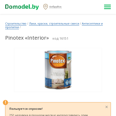
Бобруйск
Строительство
/
Лаки, краски, строительные смеси
/
Антисептики и
пропитки
/
Pinotex «Interior»
код 16151
!
×
Пользуется спросом!
252 человека в прошлом месяце интересовались этим