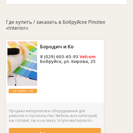
Очистка рабочих инструментов:
вода.
Срок хранения в невскрытой заводской таре:
не менее 2
лет.
Где купить / заказать в Бобруйске Pinotex
Экологичная декоративная пропитка на водной основе
Pinotex «Interior» применяется для внутренней отделки
«Interior»:
деревянных поверхностей. Для получения нужного
результата состав необходимо наносить в 2-3 слоя.
Бородич и Ко
Продукт образует матовую пленку, которая характеризуется
высокой устойчивостью к возникновению царапин. Она также
8 (029) 603-65-93
Velcom
обладает улучшенными грязе- и водоотталкивающими
Бобруйск, ул. Кирова, 25
свойствами. Состав глубоко проникает в структуру основания.
на сайте >12
лет
Продажа материалов и оборудования для
ремонта и строительства. Мебель всех категорий,
как готовая, так и на заказ. Услуги мастеров по...