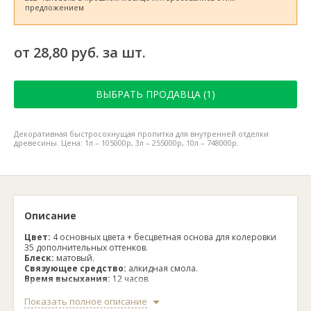
предложением
от 28,80 руб. за шт.
ВЫБРАТЬ ПРОДАВЦА (1)
Декоративная быстросохнущая пропитка для внутренней отделки
древесины. Цена: 1л – 105000р, 3л – 255000р, 10л – 748000р.
Описание
Цвет:
4 основных цвета + бесцветная основа для колеровки
35 дополнительных оттенков.
Блеск:
матовый.
Связующее средство:
алкидная смола.
Время высыхания:
12 часов.
Рекомендованное количество слоев:
2-3 слоя.
Разбавитель:
вода.
Показать полное описание
Нанесение:
кисть, валик.