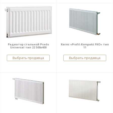
Радиатор стальной Prado
Kermi «Profil-Kompakt FKO» тип
Universal тип 22 500x400
11
Выбрать продавца
Выбрать продавца