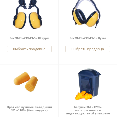
РосОМ3 «СОМЗ-5» Штурм
РосОМ3 «СОМ3-3» Пума
Выбрать продавца
Выбрать продавца
Противошумные вкладыши
Беруши 3М «1261»
3М «1100» (без шнурка)
многоразовые в
индивидуальной упаковке