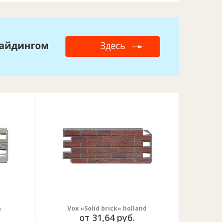
n
Vox «Solid brick» holland
от 31,64 руб.