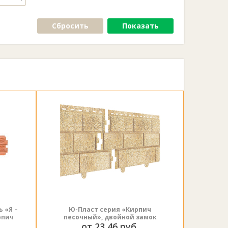
Сбросить
Показать
 «Я –
Ю-Пласт серия «Кирпич
рпич
песочный», двойной замок
от 23,46 руб.