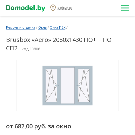
Бобруйск
Ремонт и отделка
/
Окна
/
Окна ПВХ
/
Brusbox «Aero» 2080х1430 ПО+Г+ПО
СП2
код 13806
от 682,00 руб. за окно