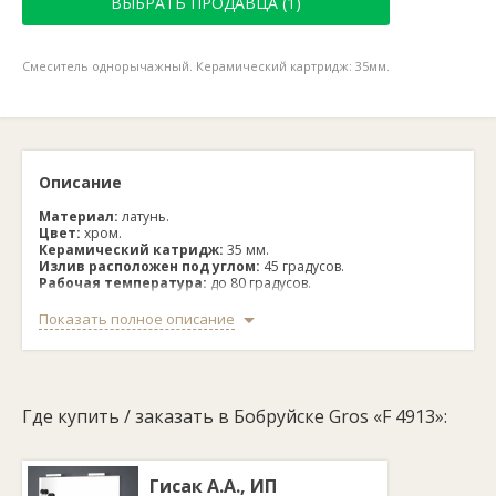
ВЫБРАТЬ ПРОДАВЦА (1)
Смеситель однорычажный. Керамический картридж: 35мм.
Описание
Материал:
латунь.
Цвет:
хром.
Керамический катридж:
35 мм.
Излив расположен под углом:
45 градусов.
Рабочая температура:
до 80 градусов.
Максимальное давление:
1 МПа.
Группа по параметру герметичности:
1.
Показать полное описание
Размер резьбы:
1/2.
Рабочее давление:
0.63 МПа.
Смеситель кухонный Gros «F 4913» с однорычажной системой
подачи воды и длинным поворотным изливом. Данной
Где купить / заказать в Бобруйске Gros «F 4913»:
моделью удобно ополаскивать высокие емкости или большое
количество посуды.
Гисак А.А., ИП
Изготовлен смеситель из латуни с гальваническим покрытием,