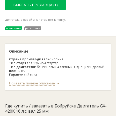
ВЫБРАТЬ ПРОДАВЦА (1)
Двигатель с фарой и капотом под шпонку.
в наличии
рассрочка
Описание
Страна производитель:
Япония
Тип стартера:
Ручной стартер
Тип двигателя:
бензиновый 4-тактный. Одноцилиндровый
Вес:
32 кг.
Гарантия:
2 года
Особенности данной модели:
Показать полное описание
Диаметр цилиндра / ход поршня, (мм): 90 × 66;
Рабочий объем, (см.куб): 420;
Коэффициент сжатия: 8.3:1;
Максимальная мощность, (л.с./кВт):16.0/11.76/ 3600 об/мин;
Где купить / заказать в Бобруйске Двигатель GX-
Максимальный крутящий момент, (Нм):25/2500 об/мин;
Моторное масло емкость, (л): 1.1;
420K 16 л.с. вал 25 мм:
Тип двигателя OHV, Одноцилиндровый 4-тактный,