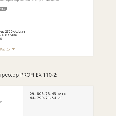
очка
ода 2350 об/мин
 400 л/мин
0 л
исание
ания
в
рессор PROFI EX 110-2:
29- 805-73-43 мтс
44- 799-71-54 а1
 и