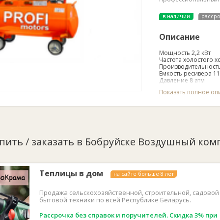
в наличии
расср
Описание
Мощность 2,2 кВт
Частота холостого х
Производительность
Ёмкость ресивера 11
Давление 8 атм
Кол-во цилиндров 2
Показать полное оп
Привод Прямой
Производство Герм
Гарантия 12 месяце
упить / заказать в Бобруйске Воздушный комп
Теплицы в дом
на сайте больше 8 лет
Продажа сельскохозяйственной, строительной, садовой
бытовой техники по всей Республике Беларусь.
Рассрочка без справок и поручителей. Скидка 3% при