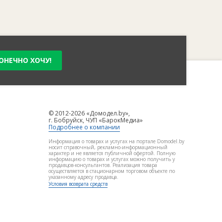
ОНЕЧНО ХОЧУ!
© 2012-2026 «Домодел.by»,
г. Бобруйск, ЧУП «БарокМедиа»
Подробнее о компании
Информация о товарах и услугах на портале Domodel.by
носит справочный, рекламно-информационный
характер и не является публичной офертой. Полную
информацию о товарах и услугах можно получить у
продавцов-консультантов. Реализация товара
осуществляется в стационарном торговом объекте по
указанному адресу продавца.
Условия возврата средств